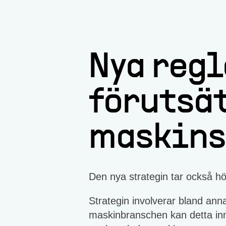
Nya regl
förutsä
maskins
Den nya strategin tar också h
Strategin involverar bland ann
maskinbranschen kan detta inne