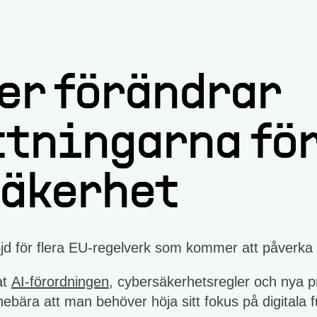
er förändrar
ttningarna fö
äkerhet
öjd för flera EU-regelverk som kommer att påverka
at
AI-förordningen
, cybersäkerhetsregler och nya p
bära att man behöver höja sitt fokus på digitala f