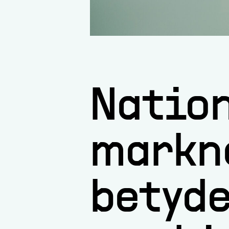
Nation
markna
betyde