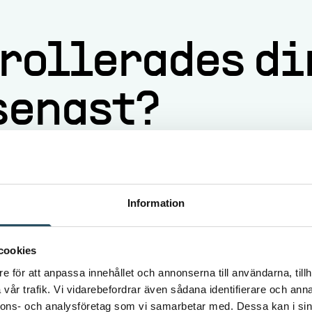
rollerades di
senast?
myndigheter granskar om produkter som säljs eller 
Information
r det i praktiken om att säkerställa att maskiner 
r de krav som ställs i EU:s maskinregelverk.
cookies
e för att anpassa innehållet och annonserna till användarna, tillh
vår trafik. Vi vidarebefordrar även sådana identifierare och anna
 dokumentation
nnons- och analysföretag som vi samarbetar med. Dessa kan i sin