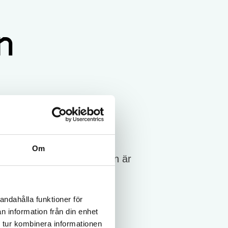
n
ska användas uppfyller
Om
som släpps ut på marknaden är
andahålla funktioner för
n information från din enhet
 tur kombinera informationen