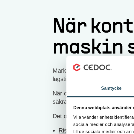
När kont
maskin 
Marknadskontroll innebär att 
lagstiftningens säkerhetskrav.
Samtycke
När det gäller maskiner handla
säkra att använda och uppfylle
Denna webbplats använder 
Det omfattar bland annat:
Vi använder enhetsidentifierar
sociala medier och analysera 
Riskbedömning
och
teknisk
till de sociala medier och a