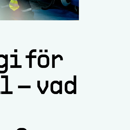
gi för
 – vad