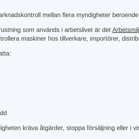
arknadskontroll mellan flera myndigheter beroende
rustning som används i arbetslivet är det
Arbetsmil
rollera maskiner hos tillverkare, importörer, distr
tta:
ydd
heten kräva åtgärder, stoppa försäljning eller i vi