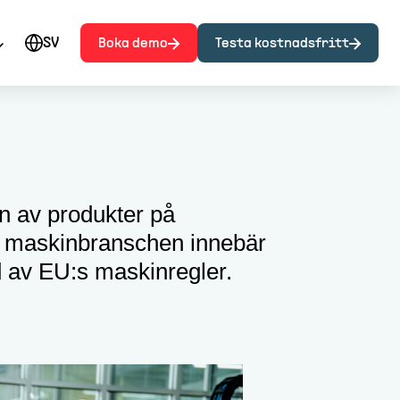
SV
Boka demo
Testa kostnadsfritt
en av produkter på
ör maskinbranschen innebär
d av EU:s maskinregler.