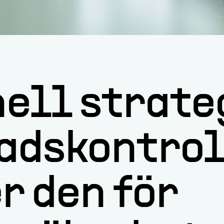
ell strate
dskontroll
r den för