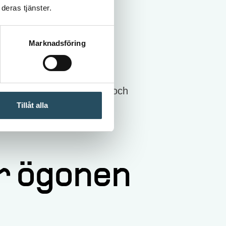
deras tjänster.
Marknadsföring
skbedömning, säkert bruk och
rbetsmiljön.
Tillåt alla
r ögonen