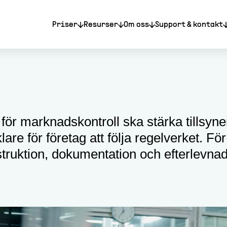
Priser
Resurser
Om oss
Support & kontakt
 för marknadskontroll ska stärka tillsyn
are för företag att följa regelverket. F
struktion, dokumentation och efterlevna