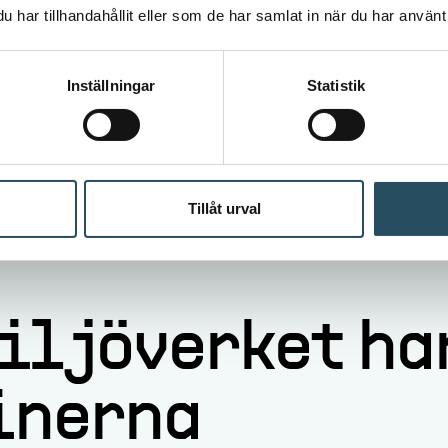
har tillhandahållit eller som de har samlat in när du har använt 
dsfunktioner
Inställningar
Statistik
ker användning
et framför allt om att arbeta systematiskt med ri
vid en tillsyn att maskinen är säker i den aktuella a
Tillåt urval
iljöverket ha
inerna