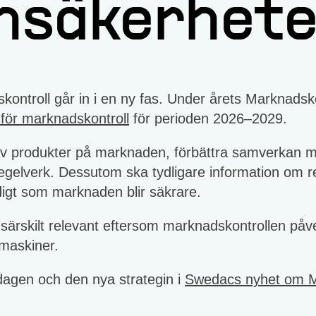
nsäkerhet
ontroll går in i en ny fas. Under årets Marknadsk
i för marknadskontroll
för perioden 2026–2029.
 av produkter på marknaden, förbättra samverkan me
e regelverk. Dessutom ska tydligare information om 
idigt som marknaden blir säkrare.
ärskilt relevant eftersom marknadskontrollen påver
 maskiner.
agen och den nya strategin i
Swedacs nyhet om M