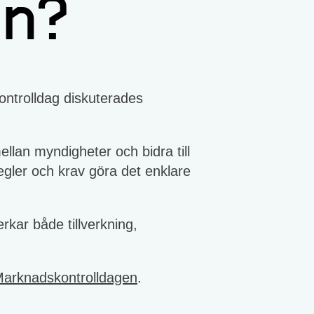
en?
ontrolldag diskuterades
llan myndigheter och bidra till
regler och krav göra det enklare
kar både tillverkning,
arknadskontrolldagen
.