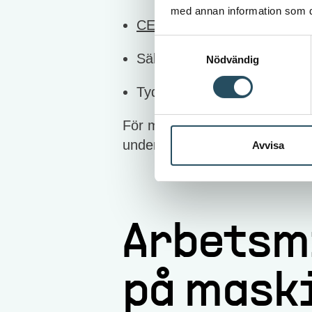
med annan information som du 
CE-märkning
Samtyckesval
Säker konstruktion och skyd
Nödvändig
Tydliga instruktioner för sä
För maskinanvändare handlar d
underhåll – och att kunna visa 
Avvisa
Arbetsm
på mask