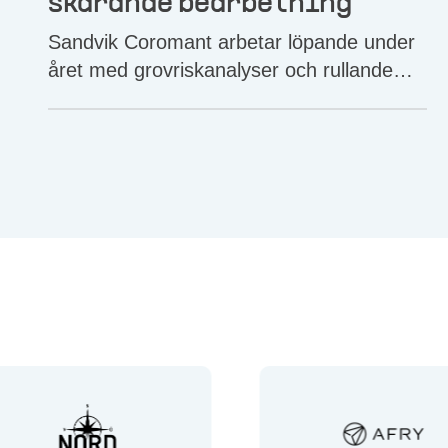
skärande bearbetning
Sandvik Coromant arbetar löpande under
året med grovriskanalyser och rullande
skyddsronder för att minska riskerna i
verksamheten. Dessutom genomförs en
riskanalys innan en maskin ska startas
upp.