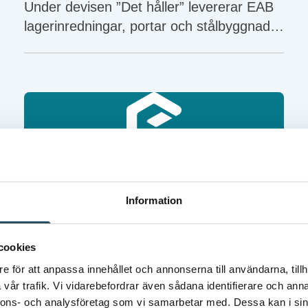
Under devisen ”Det håller” levererar EAB
lagerinredningar, portar och stålbyggnader
till kunder över hela världen. Men det är
inte bara produkternas robusthet som
åsyftas. Att erbjuda en långsiktigt hållbar
och säker arbetsplats är prio ett. Därför
har man valt att jobba med CEDOC.
Kinnarps AB – Tillverkare
Information
av inredningslösningar
och möbler
cookies
På möbelföretaget Kinnarps är säkerheten
e för att anpassa innehållet och annonserna till användarna, tillh
en viktig del av verksamheten. Och med
vår trafik. Vi vidarebefordrar även sådana identifierare och anna
ett stort internt engagemang involveras
nnons- och analysföretag som vi samarbetar med. Dessa kan i sin