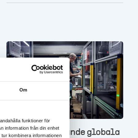
maskiner, automation och tjänster. Men
hur arbetar de för att uppnå en säker
arbetsplats?
Om
andahålla funktioner för
n information från din enhet
CEJN – Den ledande globala
 tur kombinera informationen