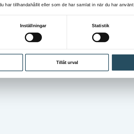
många olika roller i
har tillhandahållit eller som de har samlat in när du har använt 
maskinsäkerhetsfrågorna. Trots det ställs
Kinnarps inför utmaningar.
Inställningar
Statistik
Tillåt urval