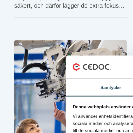
säkert, och därför lägger de extra fokus
på just maskinsäkerheten.
Samtycke
Denna webbplats använder 
Vi använder enhetsidentifierar
sociala medier och analysera 
till de sociala medier och a