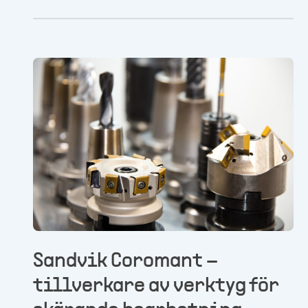
industrin. De är därför vana vid att ställas
inför nya förutsättningar och krav, bedöma
risker och finna unika tekniska lösningar.
Sandvik Coromant –
tillverkare av verktyg för