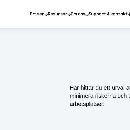
Priser
Resurser
Om oss
Support & kontakt
Här hittar du ett urva
minimera riskerna och s
arbetsplatser.