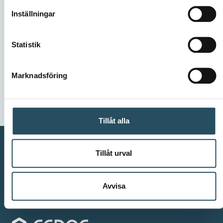
Inställningar
Kom igång med CEDOC
Statistik
Är du redo att minska riskerna? Vi hjälper dig steg
för steg mot att skapa en maskinsäker arbetsplats
Marknadsföring
för dina medarbetare. Testa CEDOC och upplev
hur enkel och användarvänlig vår programvara är
– och hur bra det känns att minimera riskerna och
Tillåt alla
skapa trygghet.
Boka demo
Kontakta oss
Tillåt urval
Avvisa