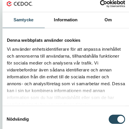
Samtycke
Information
Om
Denna webbplats använder cookies
Vi använder enhetsidentifierare för att anpassa innehållet
och annonserna till användarna, tillhandahålla funktioner
för sociala medier och analysera vår trafik. Vi
vidarebefordrar även sådana identifierare och annan
Äntligen – Här är Cedocs nya huvudkontor
information från din enhet till de sociala medier och
Cedoc har sedan hösten 2023 sitt nya huvudkontor i
annons- och analysföretag som vi samarbetar med. Dessa
Science Park, Skövde. Här sitter de bekvämt på stora
kan i sin tur kombinera informationen med annan
ytor med närhet till Högskolan i Skövde och tusentals
information som du har tillhandahållit eller som de har
kompetenta IT-entreprenörer.
samlat in när du har använt deras tjänster.
Föregående
Inläggsnavigering
1
…
5
6
Samtyckesval
Nödvändig