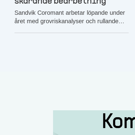
skärande bearbetning
Sandvik Coromant arbetar löpande under
året med grovriskanalyser och rullande
skyddsronder för att minska riskerna i
verksamheten. Dessutom genomförs en
riskanalys innan en maskin ska startas
upp.
Kom