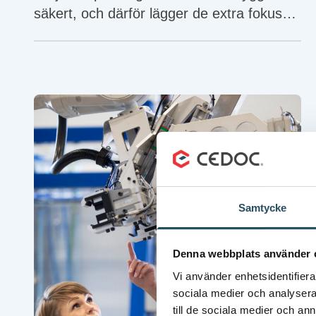
säkert, och därför lägger de extra fokus
på just maskinsäkerheten.
Samtycke
Denna webbplats använder 
Vi använder enhetsidentifierar
sociala medier och analysera 
till de sociala medier och a