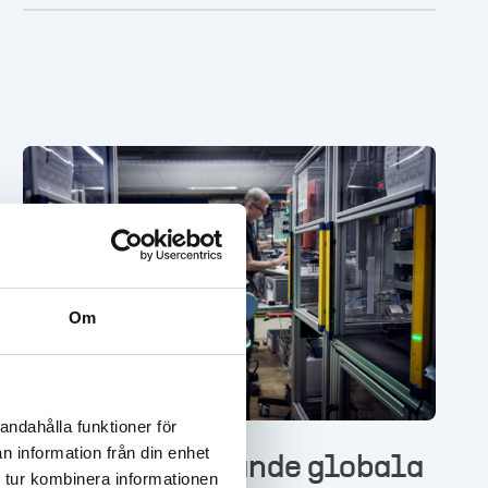
maskiner, automation och tjänster. Men
hur arbetar de för att uppnå en säker
arbetsplats?
Om
andahålla funktioner för
n information från din enhet
CEJN – Den ledande globala
 tur kombinera informationen