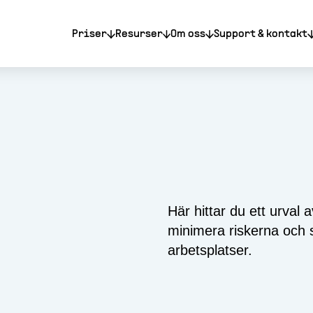
Priser
Resurser
Om oss
Support & kontakt
Här hittar du ett urva
minimera riskerna och s
arbetsplatser.