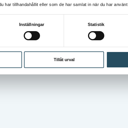
många olika roller i
har tillhandahållit eller som de har samlat in när du har använt 
maskinsäkerhetsfrågorna. Trots det ställs
Kinnarps inför utmaningar.
Inställningar
Statistik
Tillåt urval