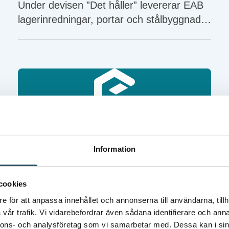
Under devisen ”Det håller” levererar EAB
lagerinredningar, portar och stålbyggnader
till kunder över hela världen. Men det är
inte bara produkternas robusthet som
åsyftas. Att erbjuda en långsiktigt hållbar
och säker arbetsplats är prio ett. Därför
har man valt att jobba med CEDOC.
Kinnarps AB – Tillverkare
Information
av inredningslösningar
och möbler
cookies
På möbelföretaget Kinnarps är säkerheten
e för att anpassa innehållet och annonserna till användarna, tillh
en viktig del av verksamheten. Och med
vår trafik. Vi vidarebefordrar även sådana identifierare och anna
ett stort internt engagemang involveras
nnons- och analysföretag som vi samarbetar med. Dessa kan i sin